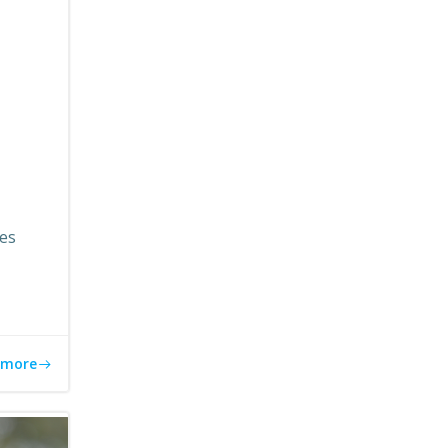
tes
 more