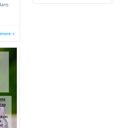
dans
 more