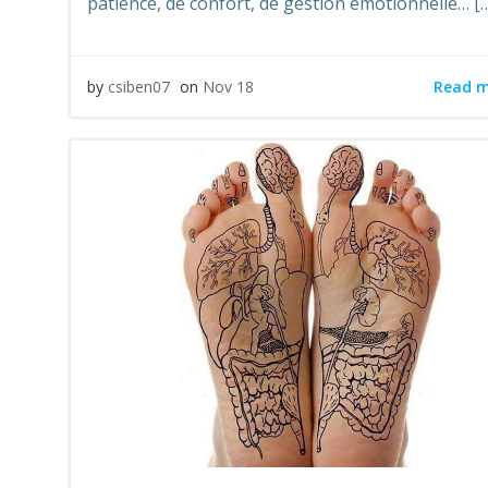
patience, de confort, de gestion émotionnelle… [
Read 
by
csiben07
on
Nov 18