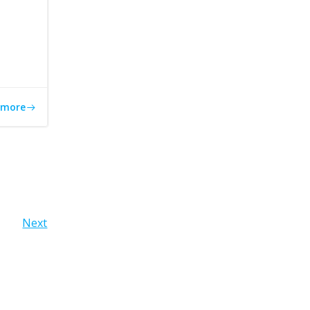
 more
Next