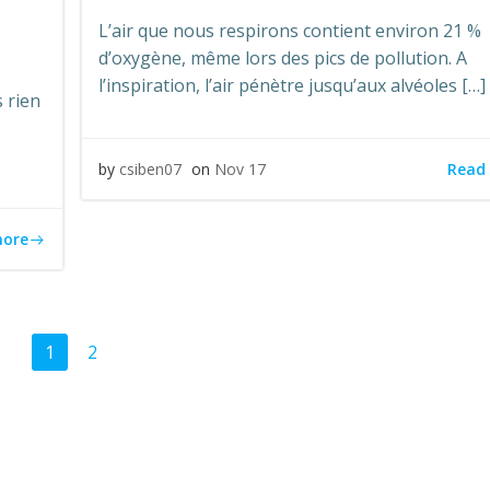
L’air que nous respirons contient environ 21 %
d’oxygène, même lors des pics de pollution. A
l’inspiration, l’air pénètre jusqu’aux alvéoles […]
s rien
Read
by
csiben07
on
Nov 17
more
ts
Posts
Page
Page
1
2
gation
navigation