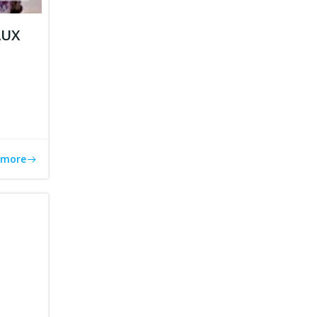
AUX
n
 more