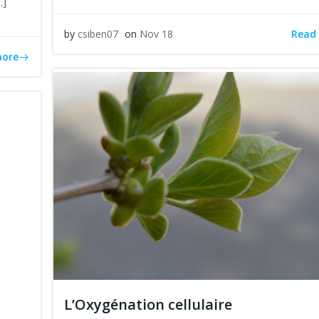
…]
Read
by
csiben07
on
Nov 18
more
L’Oxygénation cellulaire