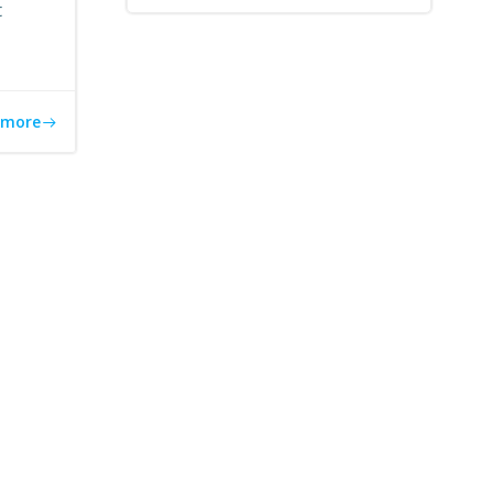
t
 more